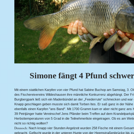
Simone fängt 4 Pfund schwe
Mit einem stattlichen Karpfen von vier Pfund hat Sabine Buchop am Samstag, 3. Okt
des Fischereivereins Wildeshausen ihre männliche Konkurrenz abgehängt. Der Fr
Burgbergpark ließ sich ein Madenbündel an der „Feederrute“ schmecken und war 
Knapp geschlagen geben musste sich damit Torben Ites. Er saß ganz in der Nähe
ebenfalls einen Karpfen "ans Band". Mit 1700 Gramm kam er aber nicht ganz ans 
39 Petrijünger hatte Vereinschef Jens Pfänder beim Treffen auf dem Krandelparkpla
Herbsttemperaturen von 5 Grad in die Teilnehmerliste eingetragen. Ob es am Wett
nicht so richtig wollten?
Dennoch:
Nach knapp vier Stunden Angelzeit wurden 258 Fische mit einem Gesam
gebracht. Gefischt wurde in der unteren Hunte von der Heemstraßenbrücke bis z