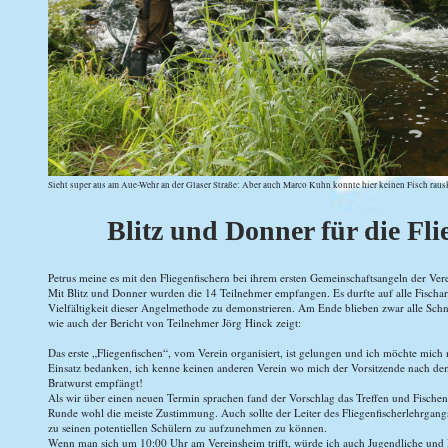
Sieht super aus am Aue-Wehr an der Glaser Straße: Aber auch Marco Kuhn konnte hier keinen Fisch rausk
Blitz und Donner für die Fli
Petrus meine es mit den Fliegenfischern bei ihrem ersten Gemeinschaftsangeln der Ver
Mit Blitz und Donner wurden die 14 Teilnehmer empfangen. Es durfte auf alle Fischa
Vielfältigkeit dieser Angelmethode zu demonstrieren. Am Ende blieben zwar alle Schnei
wie auch der Bericht von Teilnehmer Jörg Hinck zeigt:
Das erste „Fliegenfischen“, vom Verein organisiert, ist gelungen und ich möchte mich
Einsatz bedanken, ich kenne keinen anderen Verein wo mich der Vorsitzende nach dem
Bratwurst empfängt!
Als wir über einen neuen Termin sprachen fand der Vorschlag das Treffen und Fische
Runde wohl die meiste Zustimmung. Auch sollte der Leiter des Fliegenfischerlehrgang
zu seinen potentiellen Schülern zu aufzunehmen zu können.
Wenn man sich um 10:00 Uhr am Vereinsheim trifft, würde ich auch Jugendliche und 