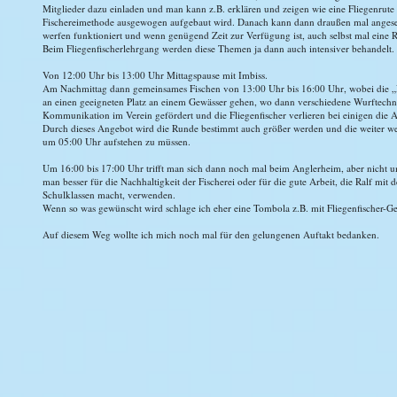
Mitglieder dazu einladen und man kann z.B. erklären und zeigen wie eine Fliegenrute 
Fischereimethode ausgewogen aufgebaut wird. Danach kann dann draußen mal angese
werfen funktioniert und wenn genügend Zeit zur Verfügung ist, auch selbst mal eine R
Beim Fliegenfischerlehrgang werden diese Themen ja dann auch intensiver behandelt.
Von 12:00 Uhr bis 13:00 Uhr Mittagspause mit Imbiss.
Am Nachmittag dann gemeinsames Fischen von 13:00 Uhr bis 16:00 Uhr, wobei die „N
an einen geeigneten Platz an einem Gewässer gehen, wo dann verschiedene Wurftechn
Kommunikation im Verein gefördert und die Fliegenfischer verlieren bei einigen die Ans
Durch dieses Angebot wird die Runde bestimmt auch größer werden und die weiter we
um 05:00 Uhr aufstehen zu müssen.
Um 16:00 bis 17:00 Uhr trifft man sich dann noch mal beim Anglerheim, aber nicht um 
man besser für die Nachhaltigkeit der Fischerei oder für die gute Arbeit, die Ralf mit
Schulklassen macht, verwenden.
Wenn so was gewünscht wird schlage ich eher eine Tombola z.B. mit Fliegenfischer-Ge
Auf diesem Weg wollte ich mich noch mal für den gelungenen Auftakt bedanken.