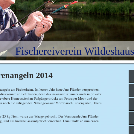
Fischereiverein Wildeshaus
renangeln 2014
nangeln am Fischerheim. Im letzten Jahr hatte Jens Pfänder versprochen,
ies konnte er nicht halten, denn das Gewässer ist immer noch in privater
 die obere Hunte zwischen Fußgängerbrücke am Pestruper Moor und der
n noch die anliegenden Nebengewässer Morrmarsch, Rosengarten, Thees
r 23 kg Fisch wurde zur Waage gebracht. Der Vorsitzende Jens Pfänder
g, und das höchste Gesamtgewicht erreichen. Damit holte er zum ersten