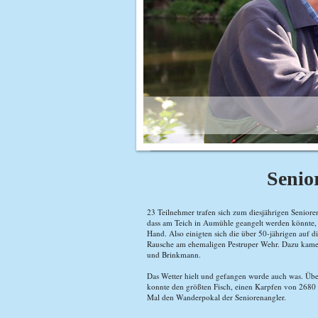
Senio
23 Teilnehmer trafen sich zum diesjährigen Seniore
dass am Teich in Aumühle geangelt werden könnte, d
Hand. Also einigten sich die über 50-jährigen auf
Rausche am ehemaligen Pestruper Wehr. Dazu kame
und Brinkmann.
Das Wetter hielt und gefangen wurde auch was. Übe
konnte den größten Fisch, einen Karpfen von 2680 
Mal den Wanderpokal der Seniorenangler.