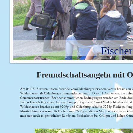
Fischer
Freundschaftsangeln mit 
Am 04.07.15 waren unsere Freunde vomOldenburger Fischereiverein bei uns zu 
Wildeshauser als Oldenburger Jungangler am Start. 13 zu 11 Angler war die Teine
Gemeinschaftsfischen. Bei hochsommerlichen Bedingungen wurden am Ende doch 
Tobias Hansch fing einen Aal von knapp 700g der auf zwei Maden biß,das war sic
Wildeshausen brachte es auf 9799g und Oldenburg schaffte 5224g Fische zu fang
Moritz Ebinger war mit 16 Fischen und 2536g an diesen Morgen der erfolgreichst
man sich noch in gemütlicher Runde am Fischerheim bei Grillgut und kalten Getr